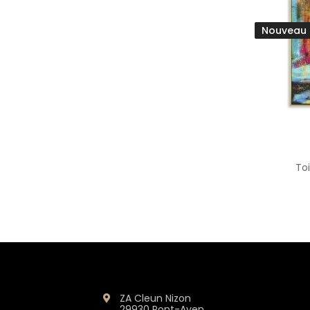
Nouveau
To
ZA Cleun Nizon
29930 Pont-Aven