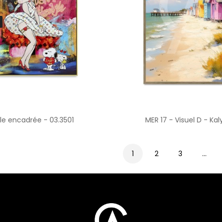
ile encadrée - 03.3501
MER 17 - Visuel D - Kal
1
2
3
…