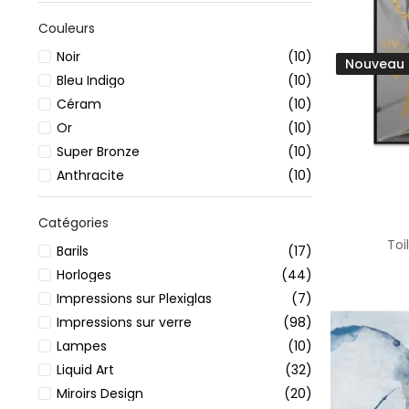
Couleurs
Noir
(10)
Nouveau
Bleu Indigo
(10)
Céram
(10)
Or
(10)
Super Bronze
(10)
Anthracite
(10)
Catégories
Toi
Barils
(17)
Horloges
(44)
Impressions sur Plexiglas
(7)
Impressions sur verre
(98)
Lampes
(10)
Liquid Art
(32)
Miroirs Design
(20)