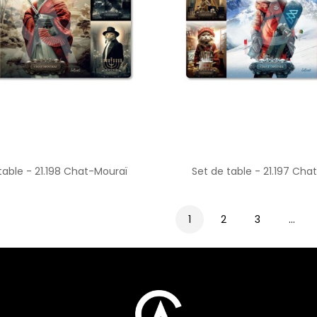
table - 21.198 Chat-Mouraï
Set de table - 21.197 Cha
1
2
3
…