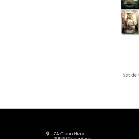
Set de 
ZA Cleun Nizon
29930 Pont-Aven