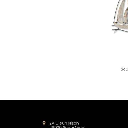
Scu
ZA Cleun Nizon
29930 Pont-Aven