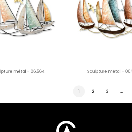
lpture métal - 06.564
Sculpture métal - 06
1
2
3
…