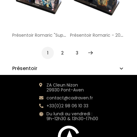
Présentoir Romaric "Superstars" - 20x28 cm
Présentoir Romaric - 20x28 cm
1
2
3
Suivant
Présentoir
ZA Cleun Nizon
29930 Pont-Aven
contact@cadraven.fr
+33(0)2 98 06 10 33
Du lundi au vendredi :
9h-12h30 & 13h30-17h00