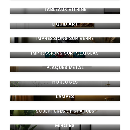
TABLEAUX VITRINE
LIQUID ART
IMPRESSIONS SUR VERRE
IMPRESSIONS SUR PLEXIGLAS
PLAQUES MÉTAL
HORLOGES
LAMPES
SCULPTURES ET STATUES
MIROIRS