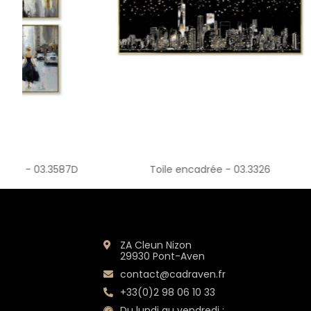
D
Toile encadrée - 03.3326
Toi
ZA Cleun Nizon
29930 Pont-Aven
contact@cadraven.fr
+33(0)2 98 06 10 33
Du lundi au vendredi :