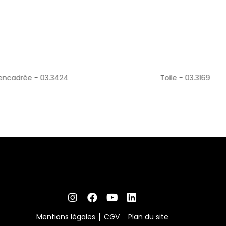
3424
Toile - 03.3169
Title
Mentions légales
CGV
Plan du site