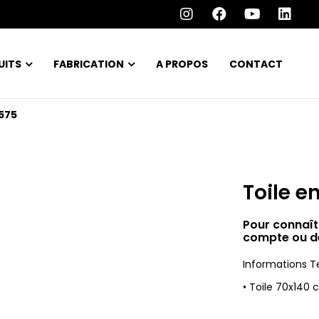
UITS
FABRICATION
A PROPOS
CONTACT
3575
Toile e
Pour connaît
compte ou d
Informations T
• Toile 70x140