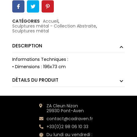
CATÉGORIES
Accueil
,
Sculptures métal - Collection Abstraite
,
Sculptures métal
DESCRIPTION
Informations Techniques :
• Dimensions : 196x73 cm
DÉTAILS DU PRODUIT
ZA Cleun Nizon
29930 Pont-Aven
contact@cadraven.fr
+33(0)2 98 06 10 33
Du lundi au vendredi :