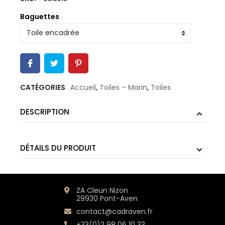
Baguettes
CATÉGORIES
Accueil
,
Toiles – Marin
,
Toiles
DESCRIPTION
DÉTAILS DU PRODUIT
ZA Cleun Nizon
29930 Pont-Aven
contact@cadraven.fr
+33(0)2 98 06 10 33