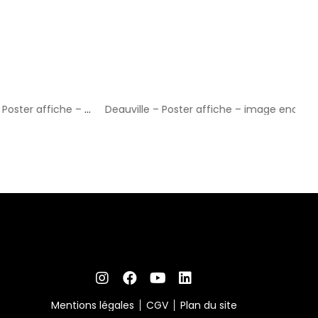
Les Pieux Randonneurs – Poster affiche – image encadrée
Deauville – Poster affiche – image encadrée
Title
Mentions légales
CGV
Plan du site