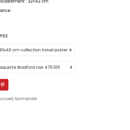
l’encadrement : 32×42 cm
rance
VF63
ccueil
,
Normandie