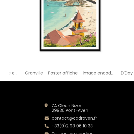
Les Pieux Surf – Poster affiche – image encadrée
Granville – Poster affiche – image encadrée
ZA Cleun Nizon
29930 Pont-Aven
contact@cadraven.fr
+33(0)2 98 06 10 33
Du lundi au vendredi :