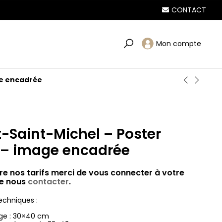
CONTACT
Mon compte
ge encadrée
-Saint-Michel – Poster
e – image encadrée
re nos tarifs merci de vous connecter à votre
e nous
contacter
.
echniques :
mage : 30×40 cm