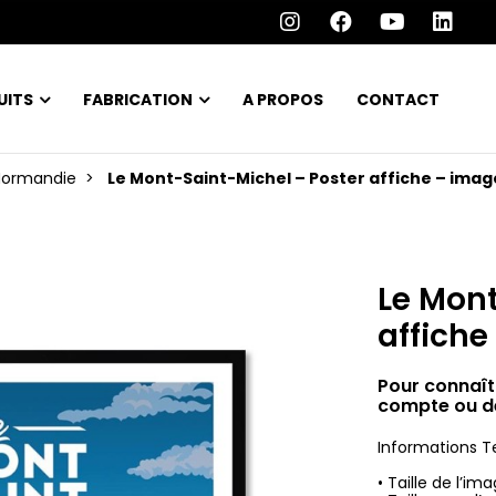
UITS
FABRICATION
A PROPOS
CONTACT
Normandie
Le Mont-Saint-Michel – Poster affiche – ima
Le Mont
affich
Pour connaît
compte ou d
Informations T
• Taille de l’i