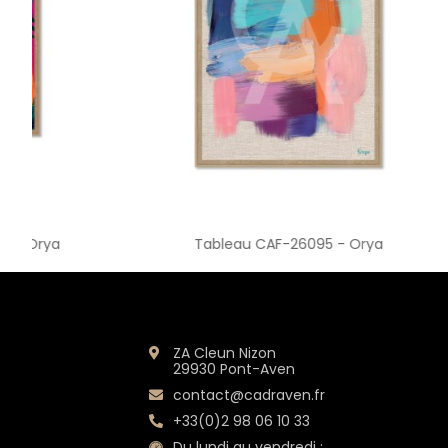
Tableau CAF-26095 - Orya
Tab
ZA Cleun Nizon
29930 Pont-Aven
contact@cadraven.fr
+33(0)2 98 06 10 33
Du lundi au vendredi :