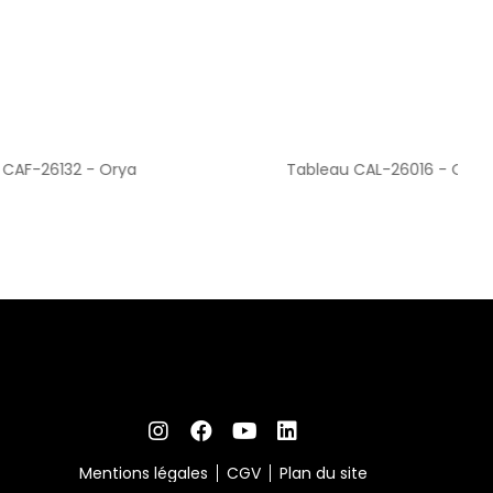
Orya
Tableau CAL-26016 - Orya
Title
Mentions légales
CGV
Plan du site