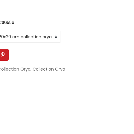
-CS6556
ollection Orya
,
Collection Orya