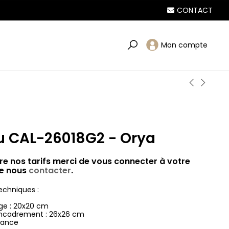
CONTACT
Mon compte
u CAL-26018G2 - Orya
re nos tarifs merci de vous connecter à votre
e nous
contacter
.
echniques :
mage : 20x20 cm
l’encadrement : 26x26 cm
rance