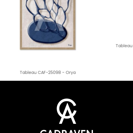
leau CAF-25098 - Orya
Tableau CAF-26132 - 