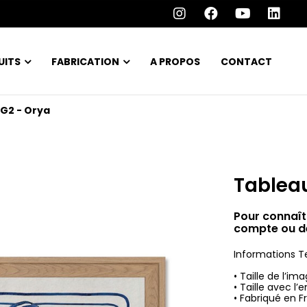
UITS
FABRICATION
A PROPOS
CONTACT
G2 - Orya
Tablea
Pour connaît
compte ou d
Informations T
• Taille de l’i
• Taille avec 
• Fabriqué en F